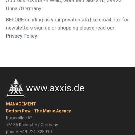
Address: AXXIS /B.Weiß, Goethestraße 21b, 59423
Unna /Germany
BEFORE sending us your private data like email etc. for
newsletters sign up or shopping please read our
Privacy Policy
MANAGEMENT
Bottom Row - The Music Agency
Kaiserallee 62
76185 Karlsruhe / Germany
phone: +49-721-828010